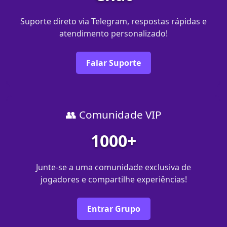
Suporte direto via Telegram, respostas rápidas e
atendimento personalizado!
Falar Suporte
👥 Comunidade VIP
1000+
Junte-se a uma comunidade exclusiva de
jogadores e compartilhe experiências!
Entrar Grupo