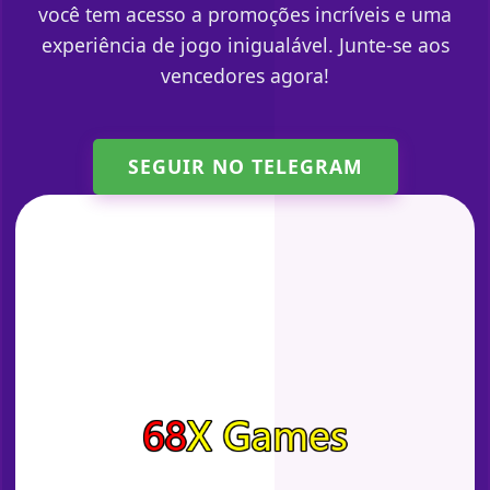
você tem acesso a promoções incríveis e uma
experiência de jogo inigualável. Junte-se aos
vencedores agora!
SEGUIR NO TELEGRAM