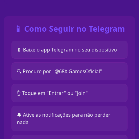
📱 Como Seguir no Telegram
📱 Baixe o app Telegram no seu dispositivo
🔍 Procure por "@68X GamesOficial"
👆 Toque em "Entrar" ou "Join"
🔔 Ative as notificações para não perder
nada