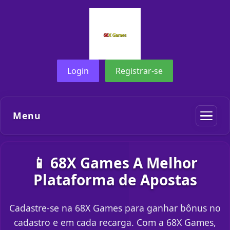
Login
Registrar-se
Menu
📱 68X Games A Melhor
Plataforma de Apostas
Cadastre-se na 68X Games para ganhar bônus no
cadastro e em cada recarga. Com a 68X Games,