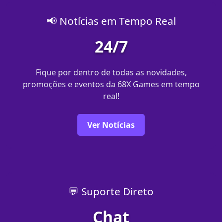
📢 Notícias em Tempo Real
24/7
Fique por dentro de todas as novidades,
promoções e eventos da 68X Games em tempo
real!
Ver Notícias
💬 Suporte Direto
Chat