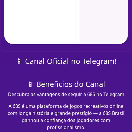
📱 Canal Oficial no Telegram!
📱 Benefícios do Canal
Descubra as vantagens de seguir a 68S no Telegram
A 68S é uma plataforma de jogos recreativos online
com longa história e grande prestígio — a 68S Brasil
ganhou a confiança dos jogadores com
profissionalismo.