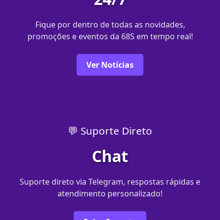
Fique por dentro de todas as novidades,
promoções e eventos da 68S em tempo real!
Ver Notícias
💬 Suporte Direto
Chat
Suporte direto via Telegram, respostas rápidas e
atendimento personalizado!