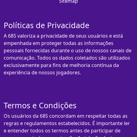
Sitemap
Políticas de Privacidade
A 68S valoriza a privacidade de seus usuários e está
empenhada em proteger todas as informações
pessoais fornecidas durante o uso de nossos canais de
comunicação. Todos os dados coletados são utilizados
exclusivamente para fins de melhoria contínua da
experiência de nossos jogadores.
Termos e Condições
Os usuários da 68S concordam em respeitar todas as
regras e regulamentos estabelecidos. É importante ler
e entender todos os termos antes de participar de