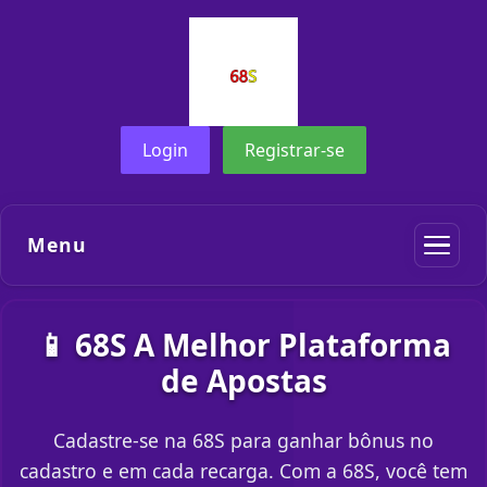
Login
Registrar-se
Menu
📱 68S A Melhor Plataforma
de Apostas
Cadastre-se na 68S para ganhar bônus no
cadastro e em cada recarga. Com a 68S, você tem