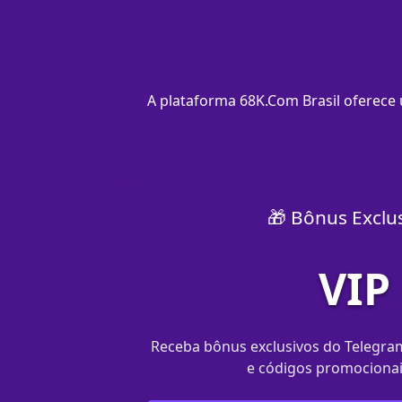
A plataforma 68K.Com Brasil oferece
🎁 Bônus Exclu
VIP
Receba bônus exclusivos do Telegra
e códigos promocionai