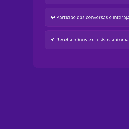
💬 Participe das conversas e interaj
🎁 Receba bônus exclusivos autom