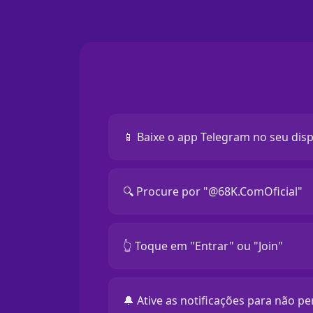
📱 Baixe o app Telegram no seu disp
🔍 Procure por "@68K.ComOficial"
👆 Toque em "Entrar" ou "Join"
🔔 Ative as notificações para não p