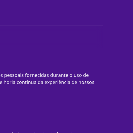
s pessoais fornecidas durante o uso de
elhoria contínua da experiência de nossos