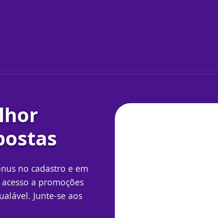
lhor
postas
ônus no cadastro e em
m acesso a promoções
ualável. Junte-se aos