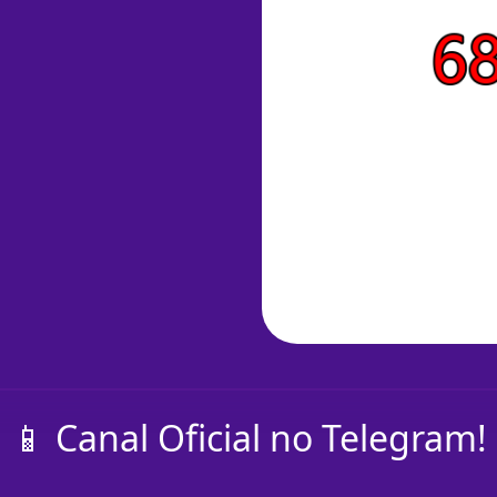
📱 Canal Oficial no Telegram!