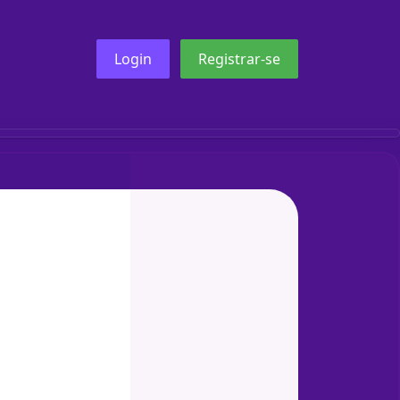
Login
Registrar-se