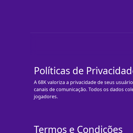
Políticas de Privacida
A 68K valoriza a privacidade de seus usuár
canais de comunicação. Todos os dados cole
jogadores.
Termos e Condições