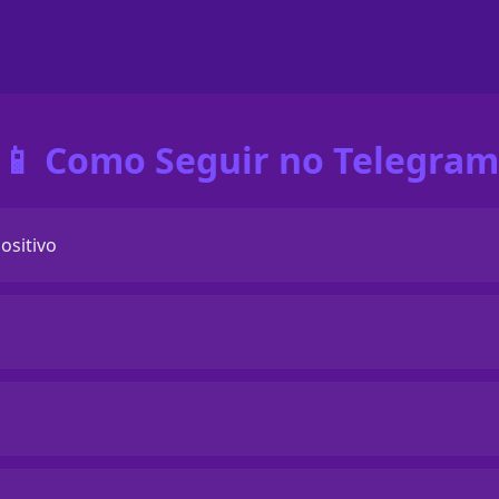
📱 Como Seguir no Telegram
ositivo