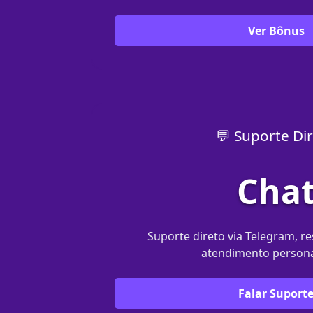
Ver Bônus
💬 Suporte Di
Cha
Suporte direto via Telegram, r
atendimento persona
Falar Suport