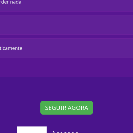
erder nada
a
aticamente
SEGUIR AGORA