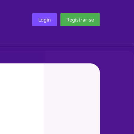
Login
Registrar-se