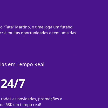
o “Tata” Martino, o time joga um futebol
, cria muitas oportunidades e tem uma das
cias em Tempo Real
24/7
e todas as novidades, promoções e
 da 68K em tempo real!