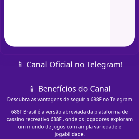
📱 Canal Oficial no Telegram!
📱 Benefícios do Canal
Descubra as vantagens de seguir a 688F no Telegram
688F Brasil é a versão abreviada da plataforma de
cassino recreativo 688F , onde os jogadores exploram
um mundo de jogos com ampla variedade e
jogabilidade.