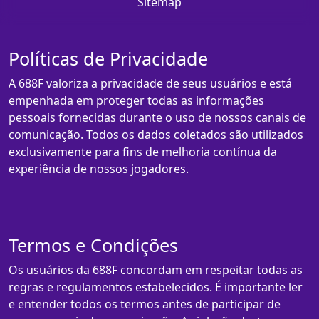
Sitemap
Políticas de Privacidade
A 688F valoriza a privacidade de seus usuários e está
empenhada em proteger todas as informações
pessoais fornecidas durante o uso de nossos canais de
comunicação. Todos os dados coletados são utilizados
exclusivamente para fins de melhoria contínua da
experiência de nossos jogadores.
Termos e Condições
Os usuários da 688F concordam em respeitar todas as
regras e regulamentos estabelecidos. É importante ler
e entender todos os termos antes de participar de