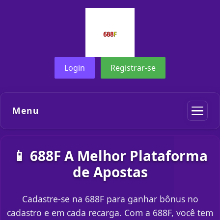
Login
Registrar-se
Menu
📱 688F A Melhor Plataforma
de Apostas
Cadastre-se na 688F para ganhar bônus no
cadastro e em cada recarga. Com a 688F, você tem