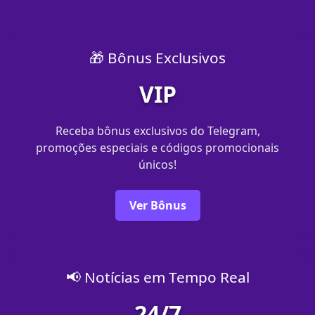
🎁 Bônus Exclusivos
VIP
Receba bônus exclusivos do Telegram,
promoções especiais e códigos promocionais
únicos!
Ver Bônus
📢 Notícias em Tempo Real
24/7