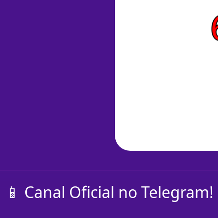
📱 Canal Oficial no Telegram!