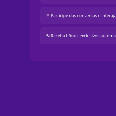
💬 Participe das conversas e interaj
🎁 Receba bônus exclusivos autom