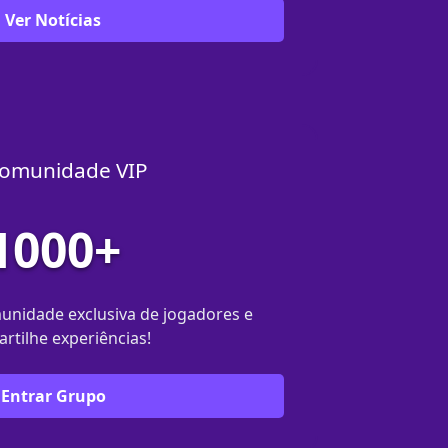
Ver Notícias
Comunidade VIP
1000+
unidade exclusiva de jogadores e
rtilhe experiências!
Entrar Grupo