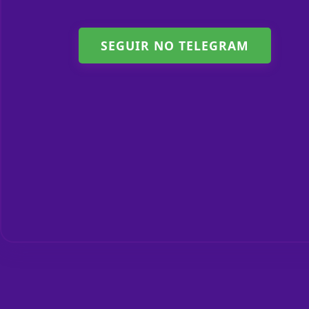
SEGUIR NO TELEGRAM