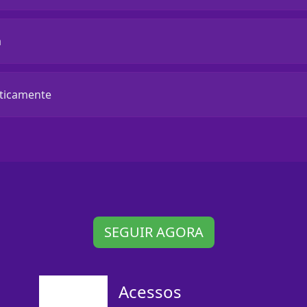
a
aticamente
SEGUIR AGORA
Acessos