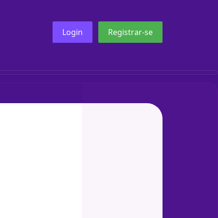
Login
Registrar-se