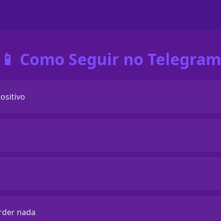
📱 Como Seguir no Telegram
ositivo
erder nada