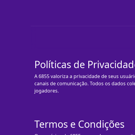
Políticas de Privacida
A 6855 valoriza a privacidade de seus usuá
canais de comunicação. Todos os dados cole
jogadores.
Termos e Condições