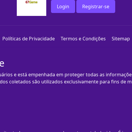
Login
Registrar-se
Políticas de Privacidade
Termos e Condições
Sitemap
de
suários e está empenhada em proteger todas as informaçõe
os coletados são utilizados exclusivamente para fins de m