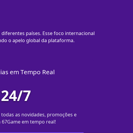
diferentes países. Esse foco internacional
do o apelo global da plataforma.
cias em Tempo Real
24/7
e todas as novidades, promoções e
a 67Game em tempo real!