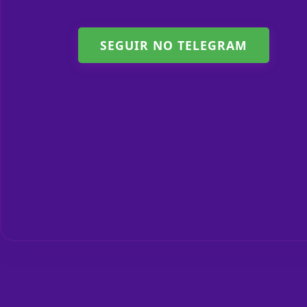
SEGUIR NO TELEGRAM