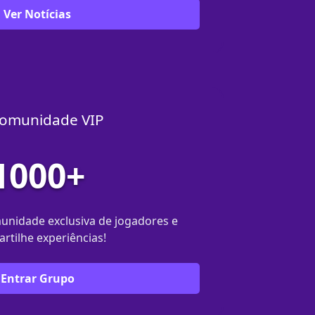
Ver Notícias
Comunidade VIP
1000+
unidade exclusiva de jogadores e
rtilhe experiências!
Entrar Grupo