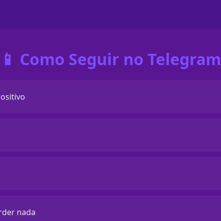
📱 Como Seguir no Telegram
ositivo
erder nada