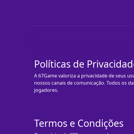
Políticas de Privacida
A 67Game valoriza a privacidade de seus u
nossos canais de comunicação. Todos os dad
jogadores.
Termos e Condições