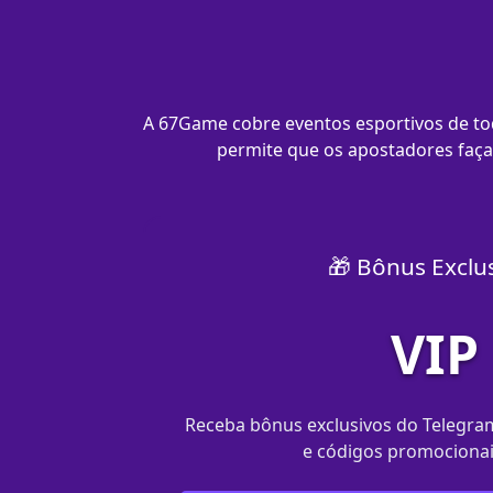
A 67Game cobre eventos esportivos de todo
permite que os apostadores faça
🎁 Bônus Exclu
VIP
Receba bônus exclusivos do Telegra
e códigos promocionai