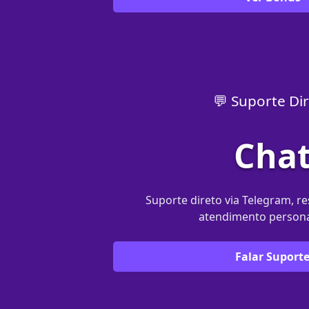
💬 Suporte Di
Cha
Suporte direto via Telegram, r
atendimento persona
Falar Suport