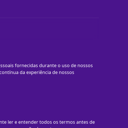
essoais fornecidas durante o uso de nossos
 contínua da experiência de nossos
nte ler e entender todos os termos antes de