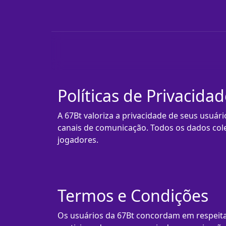
Políticas de Privacida
A 67Bt valoriza a privacidade de seus usuá
canais de comunicação. Todos os dados cole
jogadores.
Termos e Condições
Os usuários da 67Bt concordam em respeitar