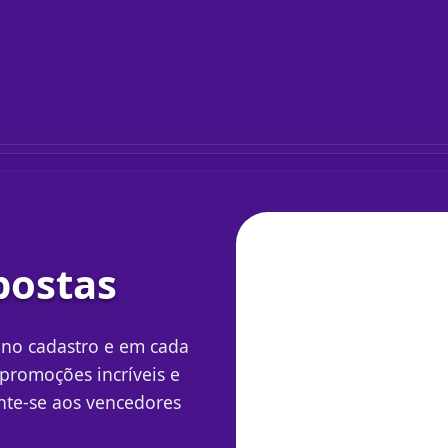
postas
 no cadastro e em cada
 promoções incríveis e
unte-se aos vencedores