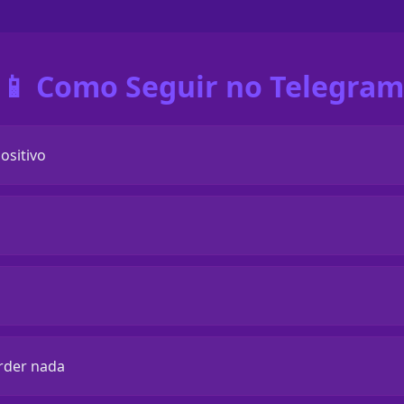
📱 Como Seguir no Telegram
ositivo
erder nada