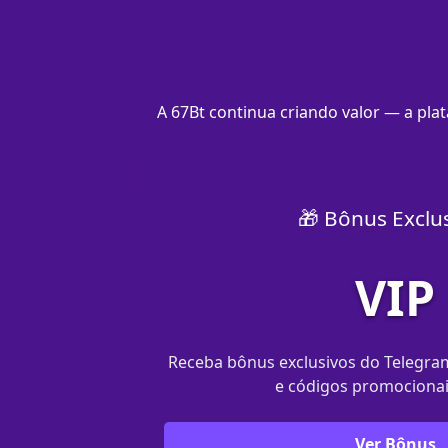
A 67Bt continua criando valor — a pla
🎁 Bônus Exclu
VIP
Receba bônus exclusivos do Telegra
e códigos promocionai
Ver Bônus