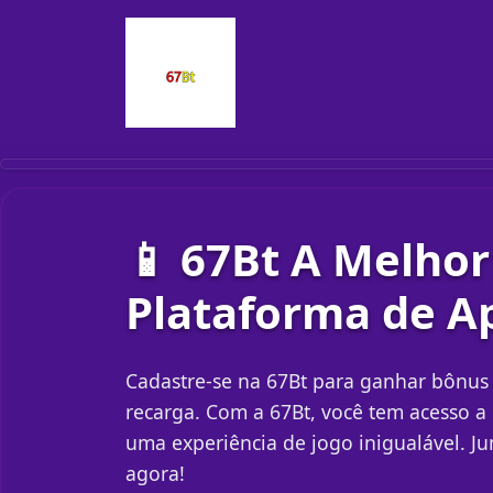
📱 67Bt A Melhor
Plataforma de A
Cadastre-se na 67Bt para ganhar bônus
recarga. Com a 67Bt, você tem acesso a
uma experiência de jogo inigualável. J
agora!