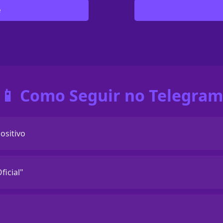
e
📱 Como Seguir no Telegram
ositivo
icial"