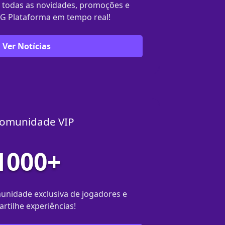
e todas as novidades, promoções e
8G Plataforma em tempo real!
Ver Notícias
Comunidade VIP
1000+
unidade exclusiva de jogadores e
rtilhe experiências!