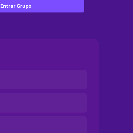
Entrar Grupo