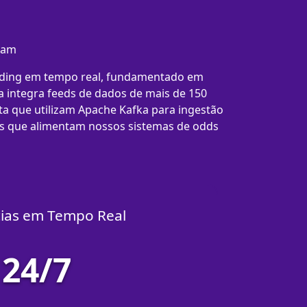
ram
ading em tempo real, fundamentado em
ma integra feeds de dados de mais de 150
ata que utilizam Apache Kafka para ingestão
eis que alimentam nossos sistemas de odds
cias em Tempo Real
24/7