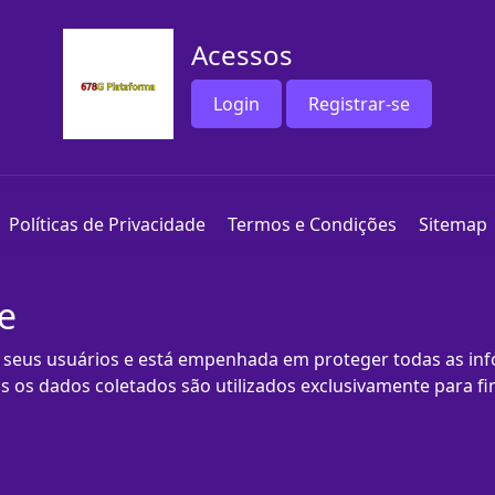
Acessos
Login
Registrar-se
Políticas de Privacidade
Termos e Condições
Sitemap
de
e seus usuários e está empenhada em proteger todas as in
 os dados coletados são utilizados exclusivamente para fi