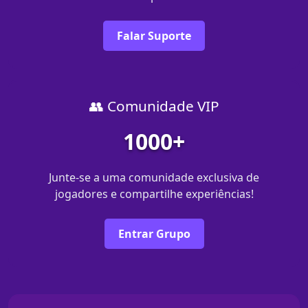
Falar Suporte
👥 Comunidade VIP
1000+
Junte-se a uma comunidade exclusiva de
jogadores e compartilhe experiências!
Entrar Grupo