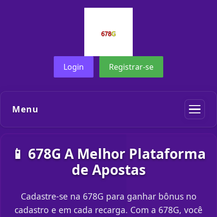
Login
Registrar-se
Menu
📱 678G A Melhor Plataforma
de Apostas
Cadastre-se na 678G para ganhar bônus no
cadastro e em cada recarga. Com a 678G, você