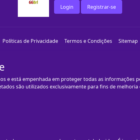
Login
Registrar-se
Políticas de Privacidade
Termos e Condições
Sitemap
de
ários e está empenhada em proteger todas as informações p
tados são utilizados exclusivamente para fins de melhoria