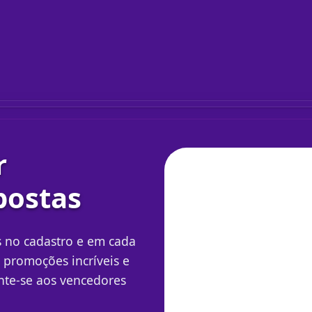
r
postas
s no cadastro e em cada
 promoções incríveis e
unte-se aos vencedores