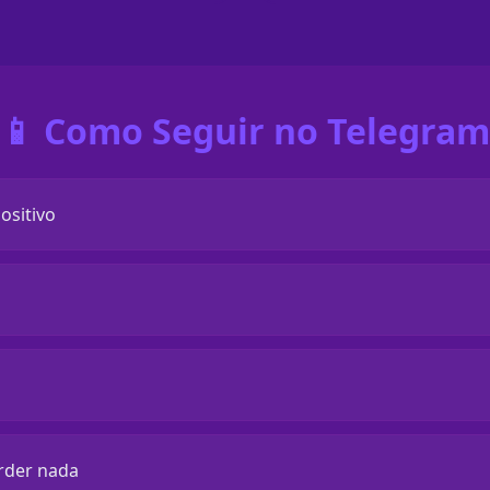
📱 Como Seguir no Telegram
ositivo
erder nada