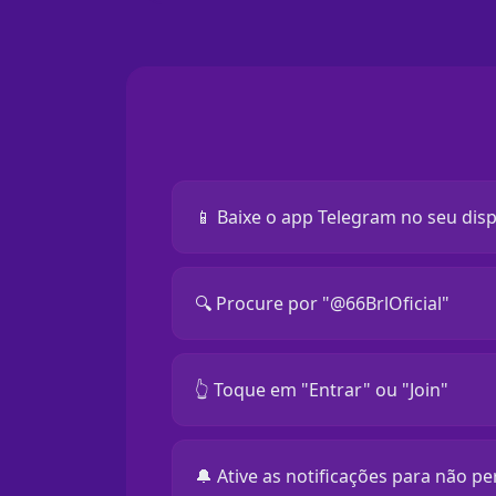
📱 Baixe o app Telegram no seu disp
🔍 Procure por "@66BrlOficial"
👆 Toque em "Entrar" ou "Join"
🔔 Ative as notificações para não p