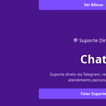
Ver Bônus
💬 Suporte Di
Cha
Suporte direto via Telegram, r
atendimento persona
Falar Suport