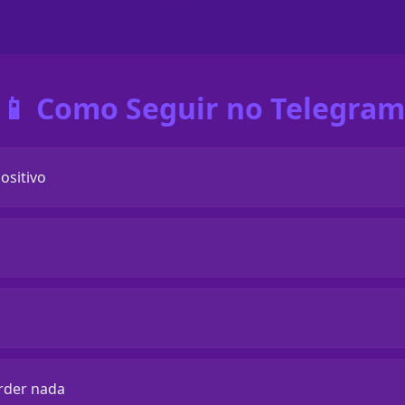
📱 Como Seguir no Telegram
ositivo
erder nada