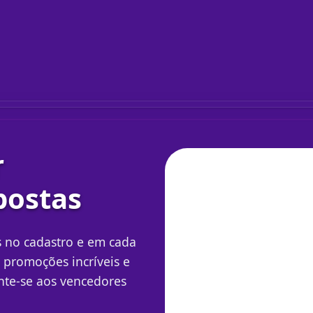
r
postas
 no cadastro e em cada
 promoções incríveis e
unte-se aos vencedores