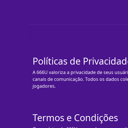
Políticas de Privacida
A 666U valoriza a privacidade de seus usuá
canais de comunicação. Todos os dados cole
jogadores.
Termos e Condições