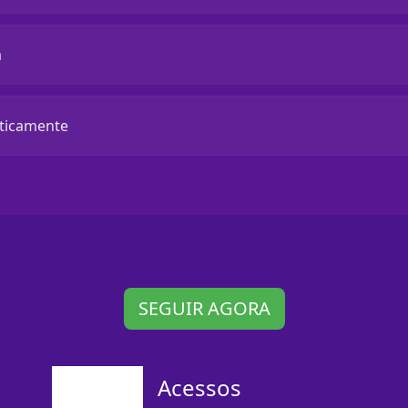
a
aticamente
SEGUIR AGORA
Acessos