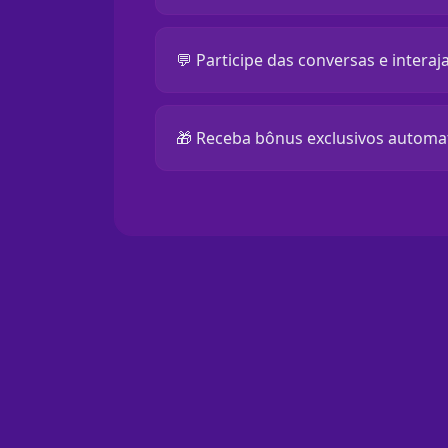
💬 Participe das conversas e interaj
🎁 Receba bônus exclusivos autom