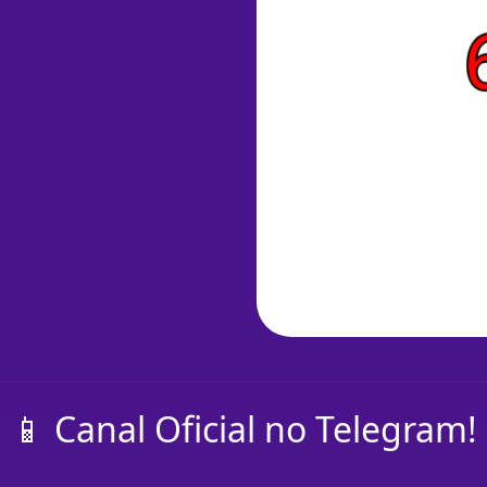
📱 Canal Oficial no Telegram!