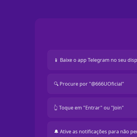
📱 Baixe o app Telegram no seu disp
🔍 Procure por "@666UOficial"
👆 Toque em "Entrar" ou "Join"
🔔 Ative as notificações para não p