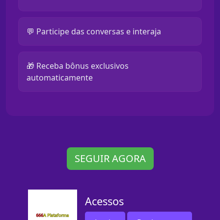
💬 Participe das conversas e interaja
🎁 Receba bônus exclusivos
automaticamente
SEGUIR AGORA
Acessos