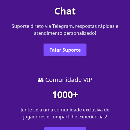
Chat
Suporte direto via Telegram, respostas rápidas e
atendimento personalizado!
Falar Suporte
👥 Comunidade VIP
1000+
Junte-se a uma comunidade exclusiva de
jogadores e compartilhe experiências!