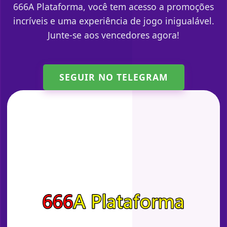
666A Plataforma, você tem acesso a promoções
incríveis e uma experiência de jogo inigualável.
Junte-se aos vencedores agora!
SEGUIR NO TELEGRAM