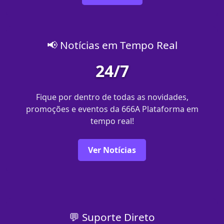
📢 Notícias em Tempo Real
24/7
Fique por dentro de todas as novidades,
promoções e eventos da 666A Plataforma em
tempo real!
Ver Notícias
💬 Suporte Direto