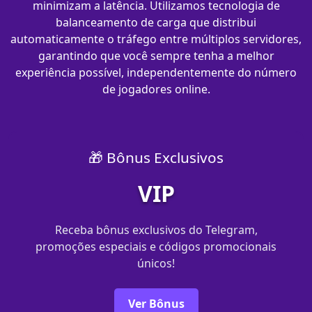
minimizam a latência. Utilizamos tecnologia de
balanceamento de carga que distribui
automaticamente o tráfego entre múltiplos servidores,
garantindo que você sempre tenha a melhor
experiência possível, independentemente do número
de jogadores online.
🎁 Bônus Exclusivos
VIP
Receba bônus exclusivos do Telegram,
promoções especiais e códigos promocionais
únicos!
Ver Bônus