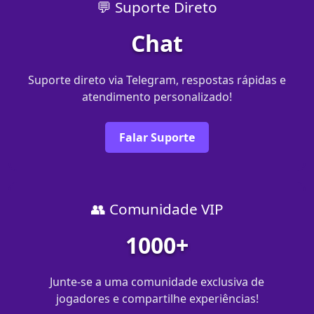
💬 Suporte Direto
Chat
Suporte direto via Telegram, respostas rápidas e
atendimento personalizado!
Falar Suporte
👥 Comunidade VIP
1000+
Junte-se a uma comunidade exclusiva de
jogadores e compartilhe experiências!