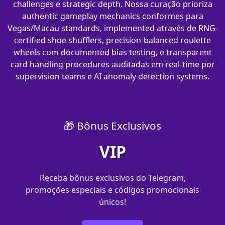
challenges e strategic depth. Nossa curação prioriza
authentic gameplay mechanics conformes para
Vegas/Macau standards, implemented através de RNG-
certified shoe shufflers, precision-balanced roulette
wheels com documented bias testing, e transparent
card handling procedures auditadas em real-time por
supervision teams e AI anomaly detection systems.
🎁 Bônus Exclusivos
VIP
Receba bônus exclusivos do Telegram,
promoções especiais e códigos promocionais
únicos!