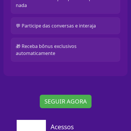
nada
💬 Participe das conversas e interaja
🎁 Receba bônus exclusivos
automaticamente
SEGUIR AGORA
Acessos