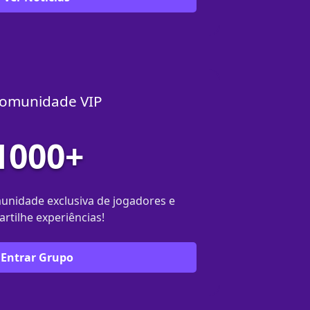
Comunidade VIP
1000+
unidade exclusiva de jogadores e
rtilhe experiências!
Entrar Grupo