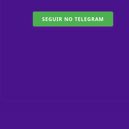
SEGUIR NO TELEGRAM