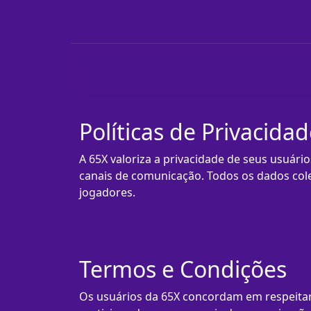
Políticas de Privacida
A 65X valoriza a privacidade de seus usuár
canais de comunicação. Todos os dados cole
jogadores.
Termos e Condições
Os usuários da 65X concordam em respeitar 