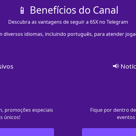
📱 Benefícios do Canal
Descubra as vantagens de seguir a 65X no Telegram
em diversos idiomas, incluindo português, para atender jo
sivos
📢 Notí
m, promoções especiais
Fique por dentro d
s únicos!
eventos