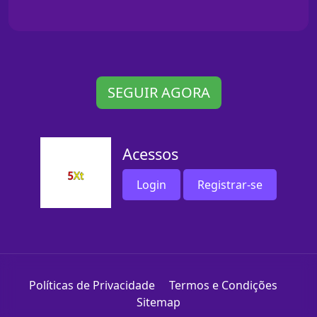
SEGUIR AGORA
Acessos
Login
Registrar-se
Políticas de Privacidade
Termos e Condições
Sitemap