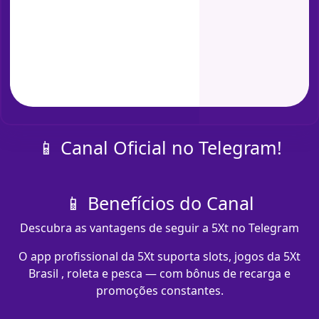
📱 Canal Oficial no Telegram!
📱 Benefícios do Canal
Descubra as vantagens de seguir a 5Xt no Telegram
O app profissional da 5Xt suporta slots, jogos da 5Xt
Brasil , roleta e pesca — com bônus de recarga e
promoções constantes.