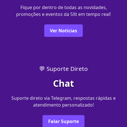
Fique por dentro de todas as novidades,
promoções e eventos da 5Xt em tempo real!
Ver Notícias
💬 Suporte Direto
Chat
Suporte direto via Telegram, respostas rápidas e
atendimento personalizado!
Falar Suporte