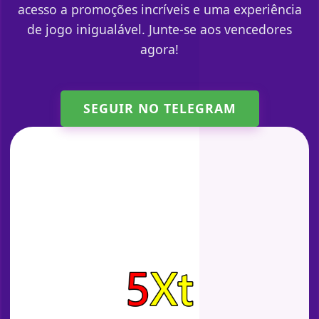
acesso a promoções incríveis e uma experiência
de jogo inigualável. Junte-se aos vencedores
agora!
SEGUIR NO TELEGRAM