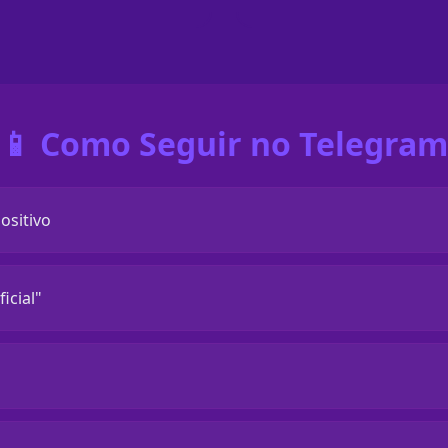
📱 Como Seguir no Telegram
ositivo
icial"