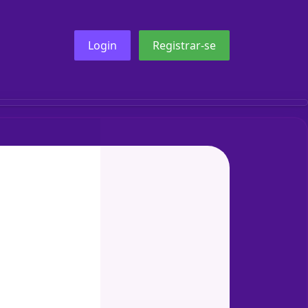
Login
Registrar-se