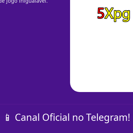
e jogo inigualável.
📱 Canal Oficial no Telegram!