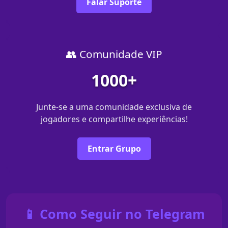
Falar Suporte
👥 Comunidade VIP
1000+
Junte-se a uma comunidade exclusiva de
jogadores e compartilhe experiências!
Entrar Grupo
📱 Como Seguir no Telegram