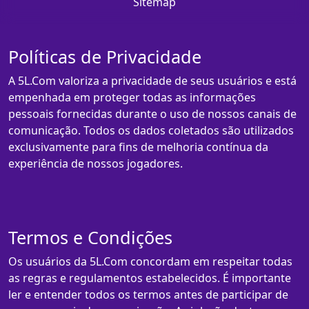
Sitemap
Políticas de Privacidade
A 5L.Com valoriza a privacidade de seus usuários e está
empenhada em proteger todas as informações
pessoais fornecidas durante o uso de nossos canais de
comunicação. Todos os dados coletados são utilizados
exclusivamente para fins de melhoria contínua da
experiência de nossos jogadores.
Termos e Condições
Os usuários da 5L.Com concordam em respeitar todas
as regras e regulamentos estabelecidos. É importante
ler e entender todos os termos antes de participar de