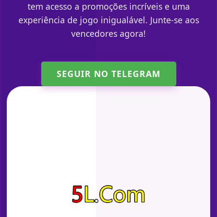
tem acesso a promoções incríveis e uma
experiência de jogo inigualável. Junte-se aos
vencedores agora!
SEGUIR NO TELEGRAM