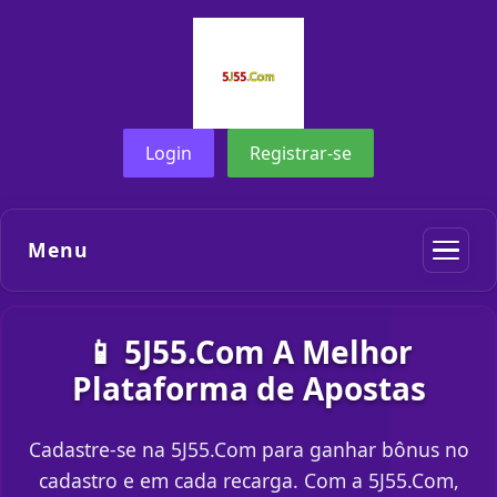
Login
Registrar-se
Menu
📱 5J55.Com A Melhor
Plataforma de Apostas
Cadastre-se na 5J55.Com para ganhar bônus no
cadastro e em cada recarga. Com a 5J55.Com,