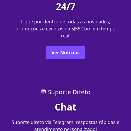
24/7
Fique por dentro de todas as novidades,
promoções e eventos da 5J55.Com em tempo
real!
Ver Notícias
💬 Suporte Direto
Chat
Suporte direto via Telegram, respostas rápidas e
atendimento personalizado!