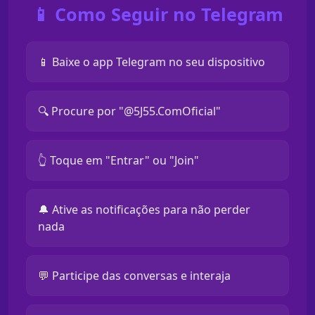
📱 Como Seguir no Telegram
📱 Baixe o app Telegram no seu dispositivo
🔍 Procure por "@5J55.ComOficial"
👆 Toque em "Entrar" ou "Join"
🔔 Ative as notificações para não perder
nada
💬 Participe das conversas e interaja