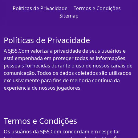
Políticas de Privacidade
Termos e Condições
Sitemap
Políticas de Privacidade
A 5J55.Com valoriza a privacidade de seus usuários e
está empenhada em proteger todas as informações
pessoais fornecidas durante o uso de nossos canais de
comunicação. Todos os dados coletados são utilizados
exclusivamente para fins de melhoria contínua da
experiência de nossos jogadores.
Termos e Condições
Os usuários da 5J55.Com concordam em respeitar