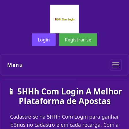
Login
Registrar-se
Menu
📱 5HHh Com Login A Melhor
Plataforma de Apostas
Cadastre-se na 5HHh Com Login para ganhar
bônus no cadastro e em cada recarga. Com a