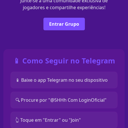
Junte-se a uma comunidade exclusiva de
jogadores e compartilhe experiências!
Entrar Grupo
📱 Como Seguir no Telegram
📱 Baixe o app Telegram no seu dispositivo
🔍 Procure por "@5HHh Com LoginOficial"
👆 Toque em "Entrar" ou "Join"