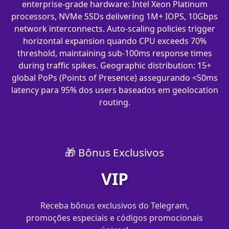
enterprise-grade hardware: Intel Xeon Platinum
processors, NVMe SSDs delivering 1M+ IOPS, 10Gbps
network interconnects. Auto-scaling policies trigger
horizontal expansion quando CPU exceeds 70%
threshold, maintaining sub-100ms response times
during traffic spikes. Geographic distribution: 15+
global PoPs (Points of Presence) assegurando <50ms
latency para 95% dos users baseados em geolocation
routing.
🎁 Bônus Exclusivos
VIP
Receba bônus exclusivos do Telegram,
promoções especiais e códigos promocionais