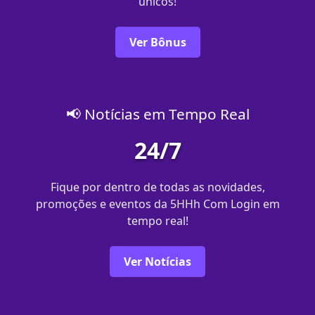
únicos!
Ver Bônus
📢 Notícias em Tempo Real
24/7
Fique por dentro de todas as novidades,
promoções e eventos da 5HHh Com Login em
tempo real!
Ver Notícias