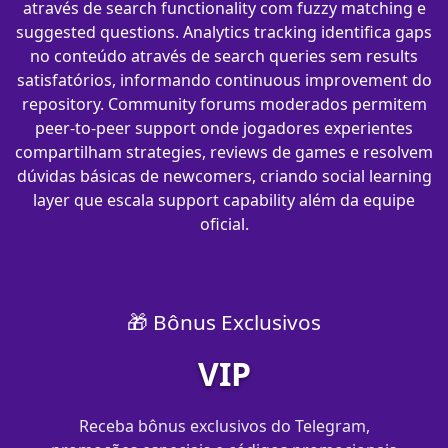
através de search functionality com fuzzy matching e
suggested questions. Analytics tracking identifica gaps
no conteúdo através de search queries sem results
satisfatórios, informando continuous improvement do
repository. Community forums moderados permitem
peer-to-peer support onde jogadores experientes
compartilham strategies, reviews de games e resolvem
dúvidas básicas de newcomers, criando social learning
layer que escala support capability além da equipe
oficial.
🎁 Bônus Exclusivos
VIP
Receba bônus exclusivos do Telegram,