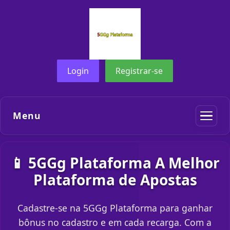
Login
Registrar-se
Menu
📱 5GGg Plataforma A Melhor
Plataforma de Apostas
Cadastre-se na 5GGg Plataforma para ganhar
bônus no cadastro e em cada recarga. Com a