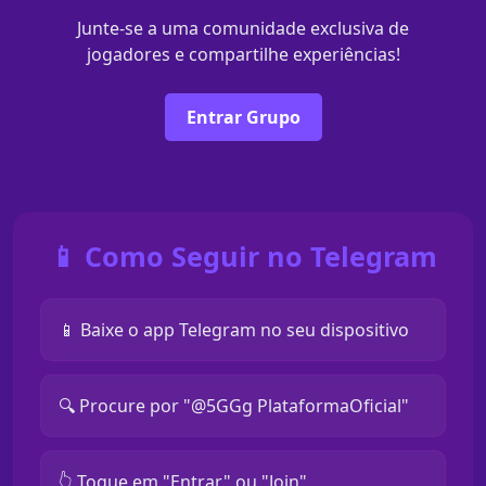
Junte-se a uma comunidade exclusiva de
jogadores e compartilhe experiências!
Entrar Grupo
📱 Como Seguir no Telegram
📱 Baixe o app Telegram no seu dispositivo
🔍 Procure por "@5GGg PlataformaOficial"
👆 Toque em "Entrar" ou "Join"