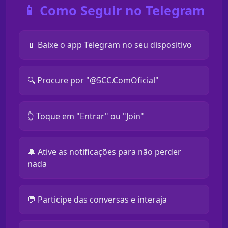
📱 Como Seguir no Telegram
📱 Baixe o app Telegram no seu dispositivo
🔍 Procure por "@5CC.ComOficial"
👆 Toque em "Entrar" ou "Join"
🔔 Ative as notificações para não perder
nada
💬 Participe das conversas e interaja