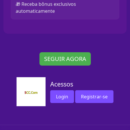
🎁 Receba bônus exclusivos
automaticamente
SEGUIR AGORA
Acessos
Login
Registrar-se