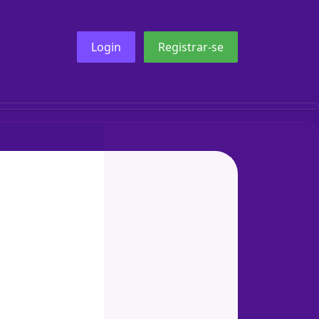
Login
Registrar-se