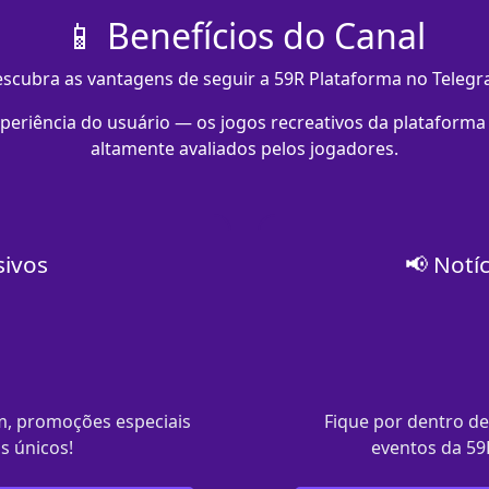
📱 Benefícios do Canal
scubra as vantagens de seguir a 59R Plataforma no Teleg
xperiência do usuário — os jogos recreativos da plataform
altamente avaliados pelos jogadores.
sivos
📢 Notí
m, promoções especiais
Fique por dentro d
s únicos!
eventos da 59