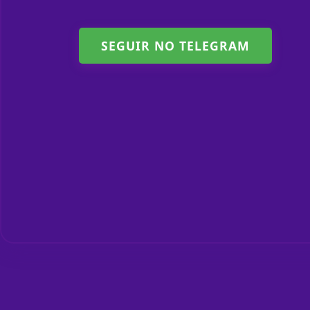
SEGUIR NO TELEGRAM