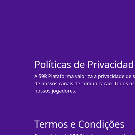
Políticas de Privacida
A 59R Plataforma valoriza a privacidade de
de nossos canais de comunicação. Todos os 
nossos jogadores.
Termos e Condições