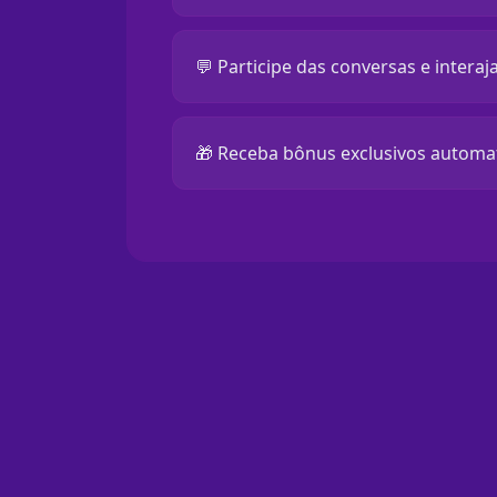
💬 Participe das conversas e interaj
🎁 Receba bônus exclusivos autom