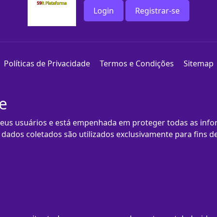
Login
Registrar-se
Políticas de Privacidade
Termos e Condições
Sitemap
de
 seus usuários e está empenhada em proteger todas as inf
dados coletados são utilizados exclusivamente para fins d