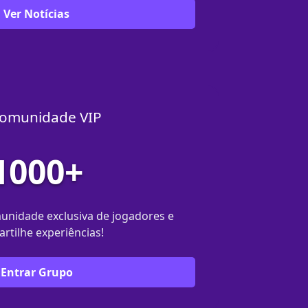
Ver Notícias
Comunidade VIP
1000+
unidade exclusiva de jogadores e
rtilhe experiências!
Entrar Grupo