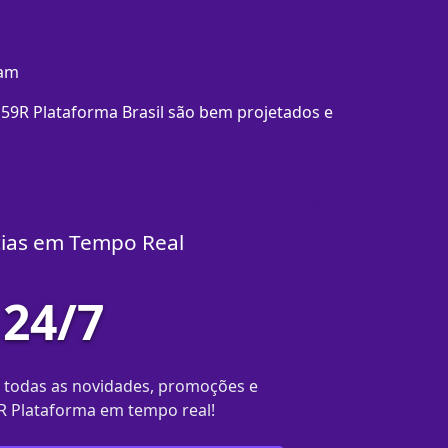
ram
a 59R Plataforma Brasil são bem projetados e
cias em Tempo Real
24/7
e todas as novidades, promoções e
R Plataforma em tempo real!