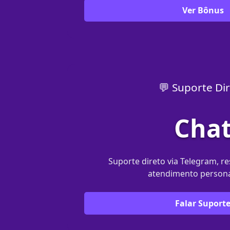
Ver Bônus
💬 Suporte Di
Cha
Suporte direto via Telegram, r
atendimento persona
Falar Suport