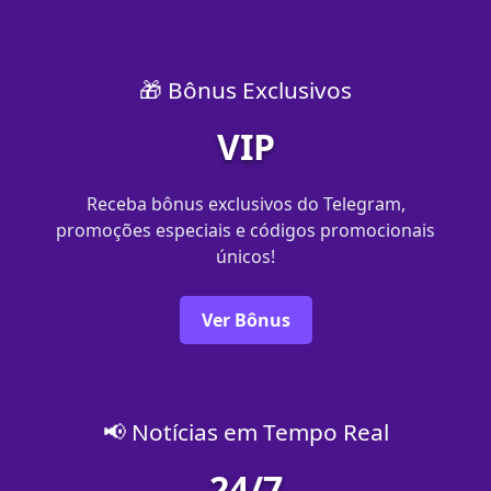
🎁 Bônus Exclusivos
VIP
Receba bônus exclusivos do Telegram,
promoções especiais e códigos promocionais
únicos!
Ver Bônus
📢 Notícias em Tempo Real
24/7