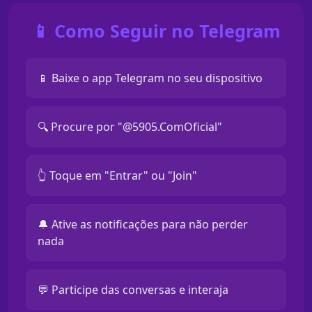
📱 Como Seguir no Telegram
📱 Baixe o app Telegram no seu dispositivo
🔍 Procure por "@5905.ComOficial"
👆 Toque em "Entrar" ou "Join"
🔔 Ative as notificações para não perder
nada
💬 Participe das conversas e interaja