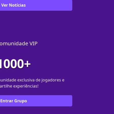
Ver Notícias
Comunidade VIP
1000+
unidade exclusiva de jogadores e
rtilhe experiências!
Entrar Grupo