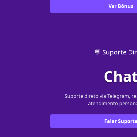
Ver Bônus
💬 Suporte Di
Cha
Suporte direto via Telegram, r
atendimento persona
Falar Suport