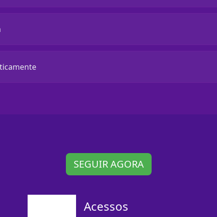
a
aticamente
SEGUIR AGORA
Acessos