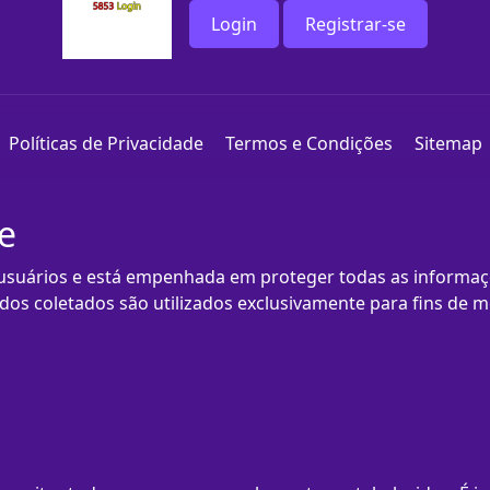
Login
Registrar-se
Políticas de Privacidade
Termos e Condições
Sitemap
de
s usuários e está empenhada em proteger todas as informaç
os coletados são utilizados exclusivamente para fins de m