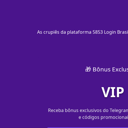
As crupiês da plataforma 5853 Login Bras
🎁 Bônus Exclu
VIP
Receba bônus exclusivos do Telegra
e códigos promocionai