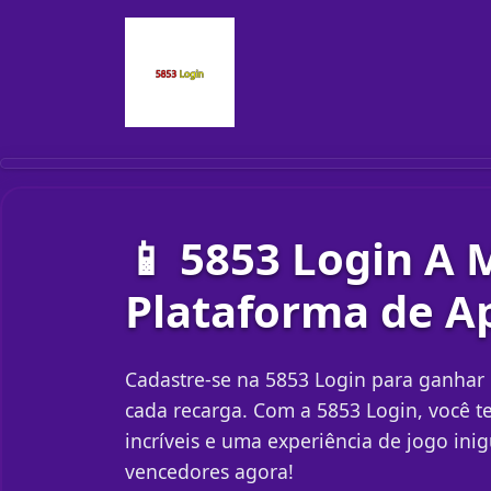
📱 5853 Login A 
Plataforma de A
Cadastre-se na 5853 Login para ganhar
cada recarga. Com a 5853 Login, você 
incríveis e uma experiência de jogo inig
vencedores agora!