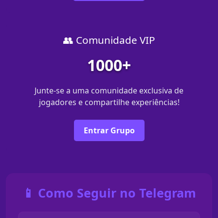
👥 Comunidade VIP
1000+
Junte-se a uma comunidade exclusiva de
jogadores e compartilhe experiências!
Entrar Grupo
📱 Como Seguir no Telegram