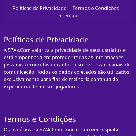
Políticas de Privacidade
Termos e Condições
Sitemap
Políticas de Privacidade
A 57Ak.Com valoriza a privacidade de seus usuários e
está empenhada em proteger todas as informações
pessoais fornecidas durante o uso de nossos canais de
comunicação. Todos os dados coletados são utilizados
exclusivamente para fins de melhoria contínua da
experiência de nossos jogadores.
Termos e Condições
Os usuários da 57Ak.Com concordam em respeitar