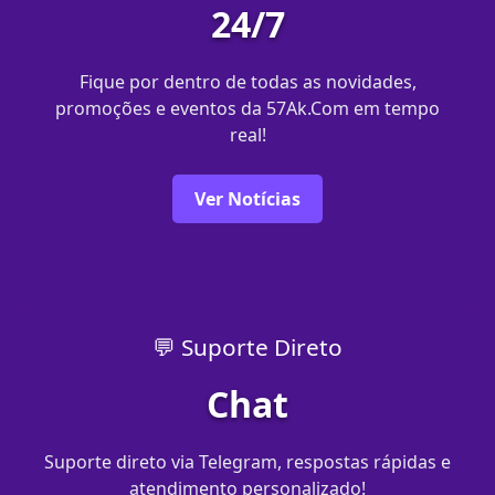
24/7
Fique por dentro de todas as novidades,
promoções e eventos da 57Ak.Com em tempo
real!
Ver Notícias
💬 Suporte Direto
Chat
Suporte direto via Telegram, respostas rápidas e
atendimento personalizado!