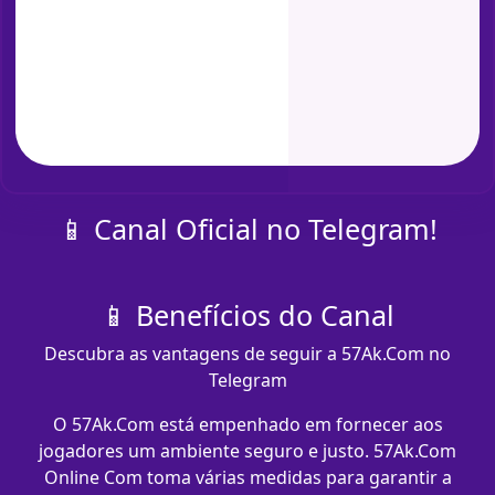
📱 Canal Oficial no Telegram!
📱 Benefícios do Canal
Descubra as vantagens de seguir a 57Ak.Com no
Telegram
O 57Ak.Com está empenhado em fornecer aos
jogadores um ambiente seguro e justo. 57Ak.Com
Online Com toma várias medidas para garantir a