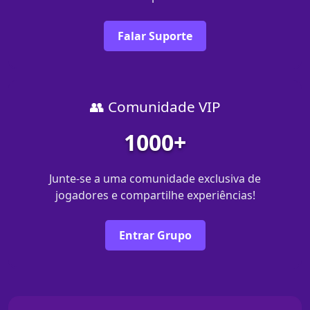
Falar Suporte
👥 Comunidade VIP
1000+
Junte-se a uma comunidade exclusiva de
jogadores e compartilhe experiências!
Entrar Grupo