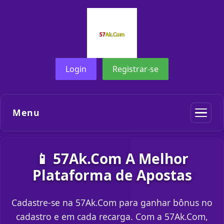
Login
Registrar-se
Menu
📱 57Ak.Com A Melhor
Plataforma de Apostas
Cadastre-se na 57Ak.Com para ganhar bônus no
cadastro e em cada recarga. Com a 57Ak.Com,