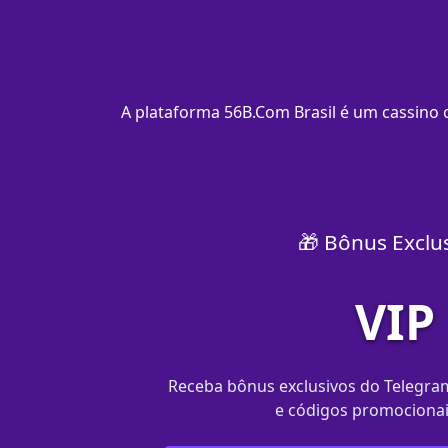
A plataforma 56B.Com Brasil é um cassino 
🎁 Bônus Exclu
VIP
Receba bônus exclusivos do Telegra
e códigos promocionai