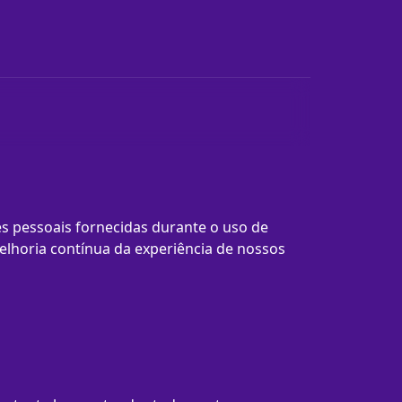
s pessoais fornecidas durante o uso de
elhoria contínua da experiência de nossos