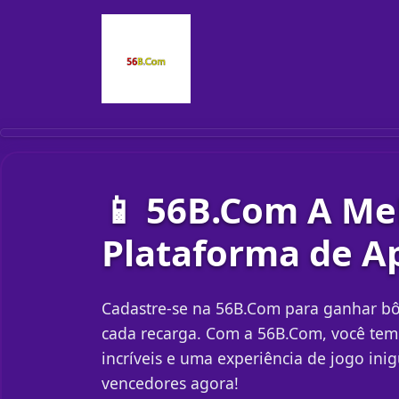
📱 56B.Com A Me
Plataforma de A
Cadastre-se na 56B.Com para ganhar b
cada recarga. Com a 56B.Com, você te
incríveis e uma experiência de jogo inig
vencedores agora!