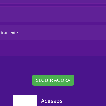
a
aticamente
SEGUIR AGORA
Acessos