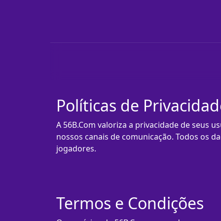
Políticas de Privacida
A 56B.Com valoriza a privacidade de seus u
nossos canais de comunicação. Todos os dad
jogadores.
Termos e Condições