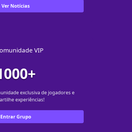
Ver Notícias
Comunidade VIP
1000+
unidade exclusiva de jogadores e
rtilhe experiências!
Entrar Grupo