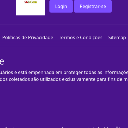
Login
Registrar-se
Políticas de Privacidade
Termos e Condições
Sitemap
de
suários e está empenhada em proteger todas as informaçõe
os coletados são utilizados exclusivamente para fins de m