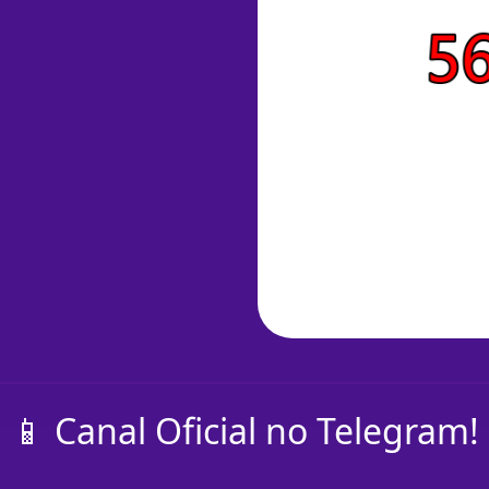
📱 Canal Oficial no Telegram!