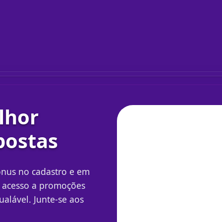
lhor
postas
ônus no cadastro e em
m acesso a promoções
ualável. Junte-se aos