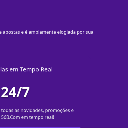
de apostas e é amplamente elogiada por sua
cias em Tempo Real
24/7
e todas as novidades, promoções e
 56B.Com em tempo real!