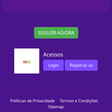
SEGUIR AGORA
Acessos
Login
Registrar-se
Políticas de Privacidade
Termos e Condições
Sitemap