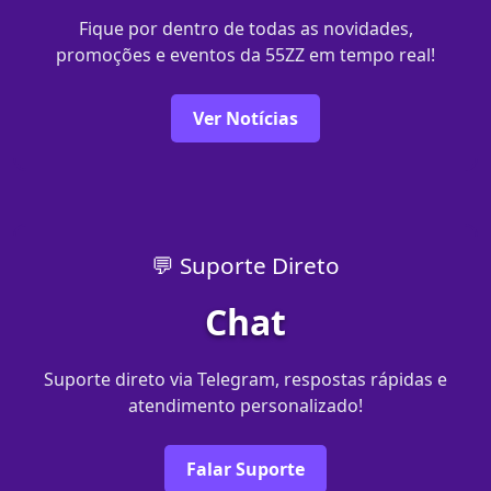
Fique por dentro de todas as novidades,
promoções e eventos da 55ZZ em tempo real!
Ver Notícias
💬 Suporte Direto
Chat
Suporte direto via Telegram, respostas rápidas e
atendimento personalizado!
Falar Suporte