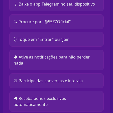
📱 Baixe o app Telegram no seu dispositivo
🔍 Procure por "@55ZZOficial"
👆 Toque em "Entrar" ou "Join"
🔔 Ative as notificações para não perder
nada
💬 Participe das conversas e interaja
🎁 Receba bônus exclusivos
automaticamente