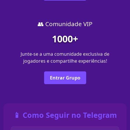
👥 Comunidade VIP
1000+
Junte-se a uma comunidade exclusiva de
jogadores e compartilhe experiências!
Entrar Grupo
📱 Como Seguir no Telegram