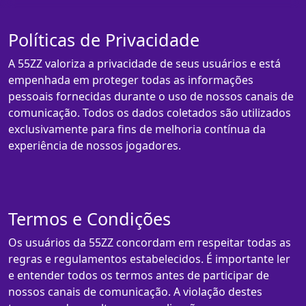
Políticas de Privacidade
A 55ZZ valoriza a privacidade de seus usuários e está
empenhada em proteger todas as informações
pessoais fornecidas durante o uso de nossos canais de
comunicação. Todos os dados coletados são utilizados
exclusivamente para fins de melhoria contínua da
experiência de nossos jogadores.
Termos e Condições
Os usuários da 55ZZ concordam em respeitar todas as
regras e regulamentos estabelecidos. É importante ler
e entender todos os termos antes de participar de
nossos canais de comunicação. A violação destes