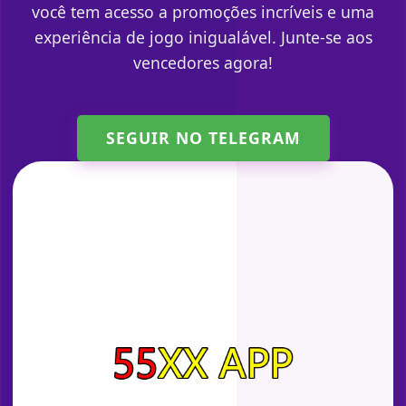
você tem acesso a promoções incríveis e uma
experiência de jogo inigualável. Junte-se aos
vencedores agora!
SEGUIR NO TELEGRAM