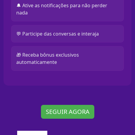
🔔 Ative as notificações para não perder
nada
💬 Participe das conversas e interaja
🎁 Receba bônus exclusivos
automaticamente
SEGUIR AGORA