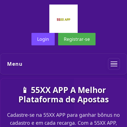
Login
Registrar-se
Menu
📱 55XX APP A Melhor
Plataforma de Apostas
Cadastre-se na 55XX APP para ganhar bônus no
cadastro e em cada recarga. Com a 55XX APP,