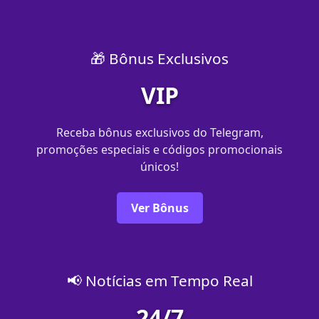
🎁 Bônus Exclusivos
VIP
Receba bônus exclusivos do Telegram,
promoções especiais e códigos promocionais
únicos!
Ver Bônus
📢 Notícias em Tempo Real
24/7