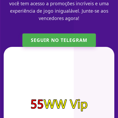
você tem acesso a promoções incríveis e uma
experiência de jogo inigualável. Junte-se aos
vencedores agora!
SEGUIR NO TELEGRAM