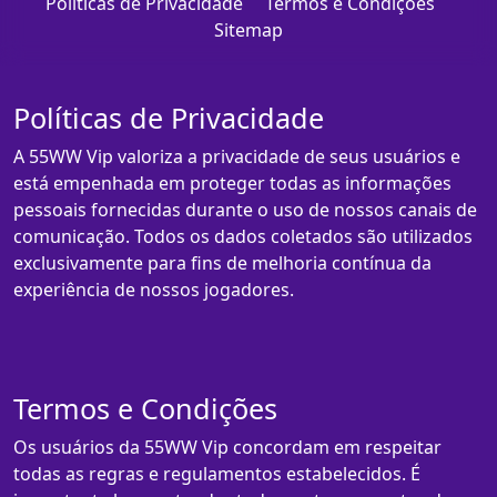
Políticas de Privacidade
Termos e Condições
Sitemap
Políticas de Privacidade
A 55WW Vip valoriza a privacidade de seus usuários e
está empenhada em proteger todas as informações
pessoais fornecidas durante o uso de nossos canais de
comunicação. Todos os dados coletados são utilizados
exclusivamente para fins de melhoria contínua da
experiência de nossos jogadores.
Termos e Condições
Os usuários da 55WW Vip concordam em respeitar
todas as regras e regulamentos estabelecidos. É