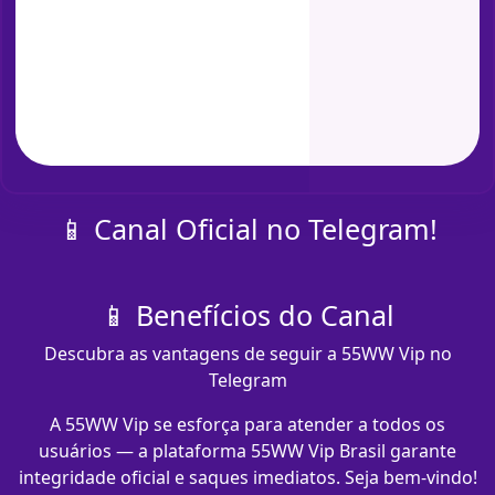
📱 Canal Oficial no Telegram!
📱 Benefícios do Canal
Descubra as vantagens de seguir a 55WW Vip no
Telegram
A 55WW Vip se esforça para atender a todos os
usuários — a plataforma 55WW Vip Brasil garante
integridade oficial e saques imediatos. Seja bem-vindo!