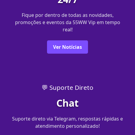
Fique por dentro de todas as novidades,
promoções e eventos da 55WW Vip em tempo
real!
Ver Notícias
💬 Suporte Direto
Chat
Suporte direto via Telegram, respostas rápidas e
atendimento personalizado!