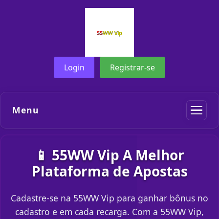
Login
Registrar-se
Menu
📱 55WW Vip A Melhor
Plataforma de Apostas
Cadastre-se na 55WW Vip para ganhar bônus no
cadastro e em cada recarga. Com a 55WW Vip,