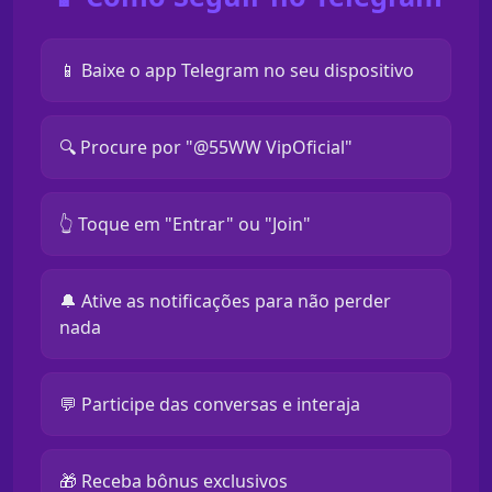
📱 Baixe o app Telegram no seu dispositivo
🔍 Procure por "@55WW VipOficial"
👆 Toque em "Entrar" ou "Join"
🔔 Ative as notificações para não perder
nada
💬 Participe das conversas e interaja
🎁 Receba bônus exclusivos