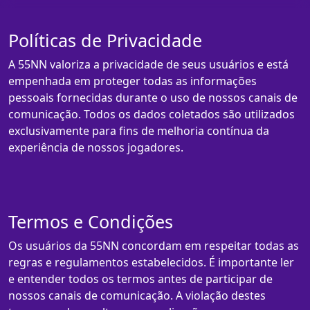
Políticas de Privacidade
A 55NN valoriza a privacidade de seus usuários e está
empenhada em proteger todas as informações
pessoais fornecidas durante o uso de nossos canais de
comunicação. Todos os dados coletados são utilizados
exclusivamente para fins de melhoria contínua da
experiência de nossos jogadores.
Termos e Condições
Os usuários da 55NN concordam em respeitar todas as
regras e regulamentos estabelecidos. É importante ler
e entender todos os termos antes de participar de
nossos canais de comunicação. A violação destes