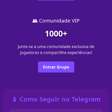
👥 Comunidade VIP
1000+
Junte-se a uma comunidade exclusiva de
jogadores e compartilhe experiências!
Entrar Grupo
📱 Como Seguir no Telegram