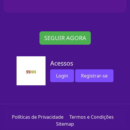
SEGUIR AGORA
Acessos
Login
Registrar-se
Políticas de Privacidade
Termos e Condições
Sitemap