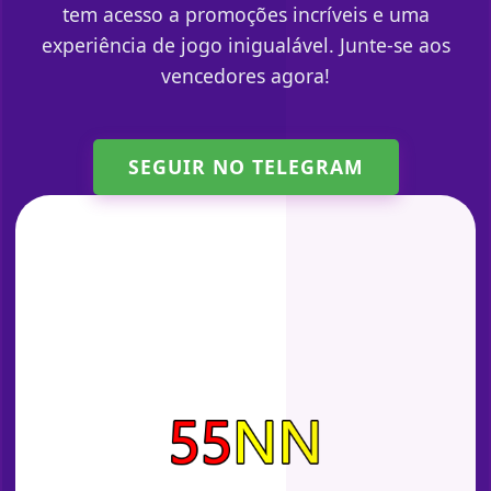
tem acesso a promoções incríveis e uma
experiência de jogo inigualável. Junte-se aos
vencedores agora!
SEGUIR NO TELEGRAM