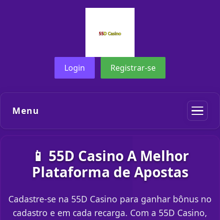
Login
Registrar-se
Menu
📱 55D Casino A Melhor
Plataforma de Apostas
Cadastre-se na 55D Casino para ganhar bônus no
cadastro e em cada recarga. Com a 55D Casino,