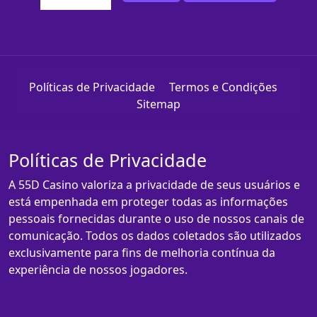
Políticas de Privacidade
Termos e Condições
Sitemap
Políticas de Privacidade
A 55D Casino valoriza a privacidade de seus usuários e
está empenhada em proteger todas as informações
pessoais fornecidas durante o uso de nossos canais de
comunicação. Todos os dados coletados são utilizados
exclusivamente para fins de melhoria contínua da
experiência de nossos jogadores.