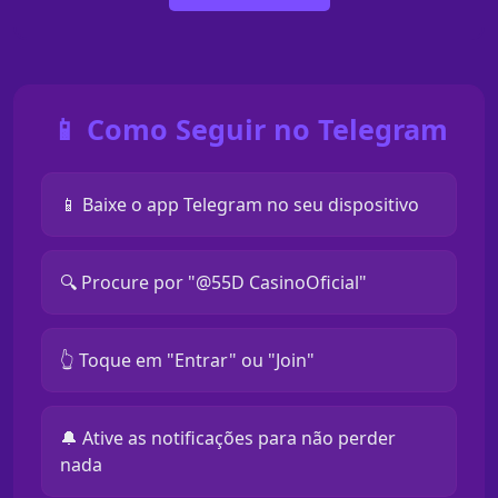
📱 Como Seguir no Telegram
📱 Baixe o app Telegram no seu dispositivo
🔍 Procure por "@55D CasinoOficial"
👆 Toque em "Entrar" ou "Join"
🔔 Ative as notificações para não perder
nada