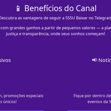
📱 Benefícios do Canal
Descubra as vantagens de seguir a 555U Baixar no Telegra
 com grandes ganhos a partir de pequenos valores — a plat
justiça e transparência, onde seus sonhos começam!
sivos
📢 Notí
m, promoções especiais
Fique por dentro d
s únicos!
eventos da 