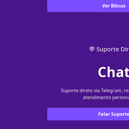
Ver Bônus
💬 Suporte Di
Cha
Suporte direto via Telegram, r
atendimento persona
Falar Suport