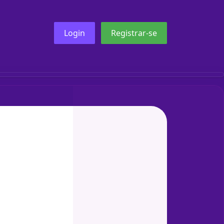
Login
Registrar-se