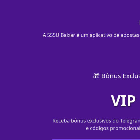
A 555U Baixar é um aplicativo de apostas
🎁 Bônus Exclu
VIP
Receba bônus exclusivos do Telegra
e códigos promocionai