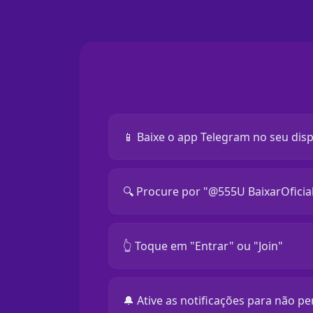
📱 Baixe o app Telegram no seu disp
🔍 Procure por "@555U BaixarOficia
👆 Toque em "Entrar" ou "Join"
🔔 Ative as notificações para não p