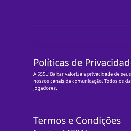
Políticas de Privacida
A 555U Baixar valoriza a privacidade de se
nossos canais de comunicação. Todos os dad
jogadores.
Termos e Condições