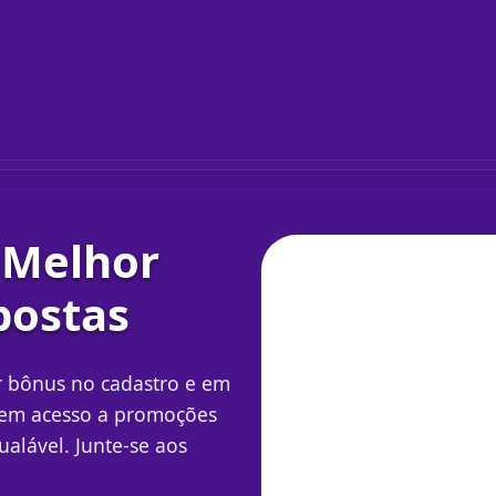
 Melhor
postas
r bônus no cadastro e em
 tem acesso a promoções
ualável. Junte-se aos