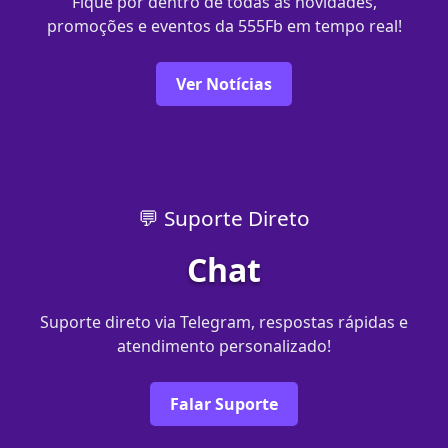
Fique por dentro de todas as novidades,
promoções e eventos da 555Fb em tempo real!
Ver Notícias
💬 Suporte Direto
Chat
Suporte direto via Telegram, respostas rápidas e
atendimento personalizado!
Falar Suporte