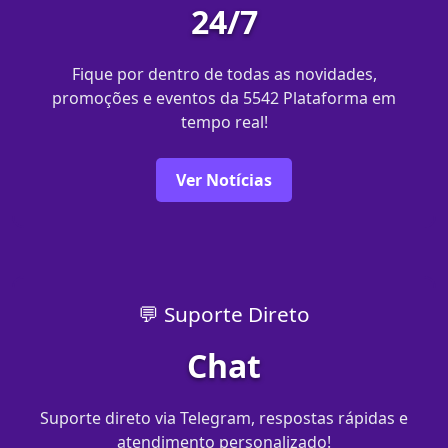
24/7
Fique por dentro de todas as novidades,
promoções e eventos da 5542 Plataforma em
tempo real!
Ver Notícias
💬 Suporte Direto
Chat
Suporte direto via Telegram, respostas rápidas e
atendimento personalizado!