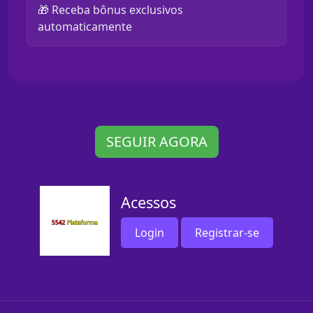
🎁 Receba bônus exclusivos
automaticamente
SEGUIR AGORA
Acessos
Login
Registrar-se