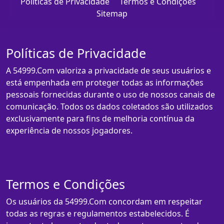
Políticas de Privacidade
Termos e Condições
Sitemap
Políticas de Privacidade
A 54999.Com valoriza a privacidade de seus usuários e
está empenhada em proteger todas as informações
pessoais fornecidas durante o uso de nossos canais de
comunicação. Todos os dados coletados são utilizados
exclusivamente para fins de melhoria contínua da
experiência de nossos jogadores.
Termos e Condições
Os usuários da 54999.Com concordam em respeitar
todas as regras e regulamentos estabelecidos. É