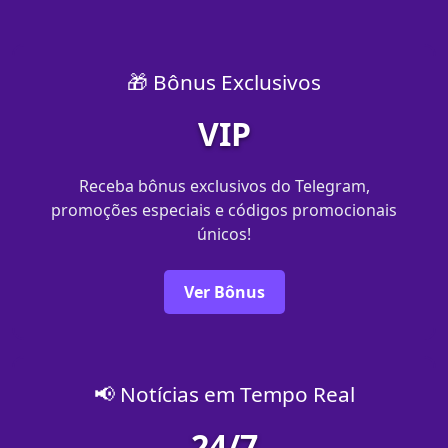
🎁 Bônus Exclusivos
VIP
Receba bônus exclusivos do Telegram,
promoções especiais e códigos promocionais
únicos!
Ver Bônus
📢 Notícias em Tempo Real
24/7