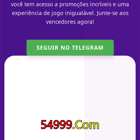
você tem acesso a promoções incríveis e uma
experiência de jogo inigualável. Junte-se aos
vencedores agora!
SEGUIR NO TELEGRAM