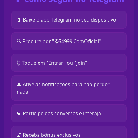
📱 Baixe o app Telegram no seu dispositivo
🔍 Procure por "@54999.ComOficial"
👆 Toque em "Entrar" ou "Join"
🔔 Ative as notificações para não perder
nada
💬 Participe das conversas e interaja
🎁 Receba bônus exclusivos