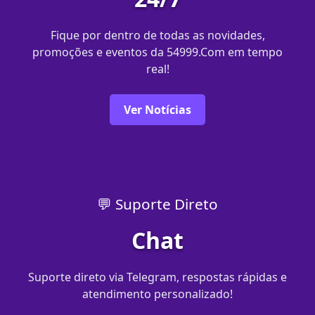
Fique por dentro de todas as novidades,
promoções e eventos da 54999.Com em tempo
real!
Ver Notícias
💬 Suporte Direto
Chat
Suporte direto via Telegram, respostas rápidas e
atendimento personalizado!