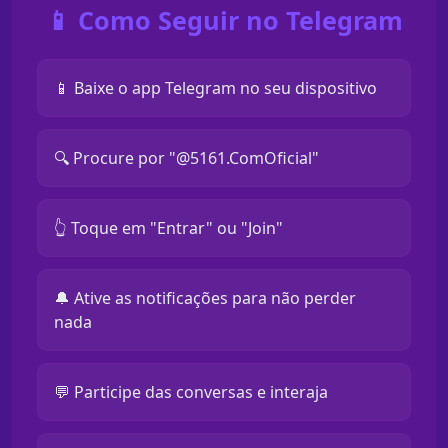
📱 Como Seguir no Telegram
📱 Baixe o app Telegram no seu dispositivo
🔍 Procure por "@5161.ComOficial"
👆 Toque em "Entrar" ou "Join"
🔔 Ative as notificações para não perder
nada
💬 Participe das conversas e interaja