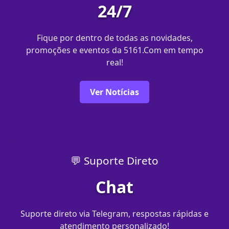
24/7
Fique por dentro de todas as novidades,
promoções e eventos da 5161.Com em tempo
real!
Ver Notícias
💬 Suporte Direto
Chat
Suporte direto via Telegram, respostas rápidas e
atendimento personalizado!