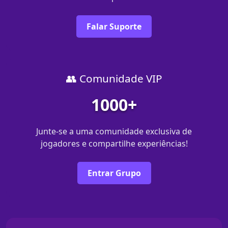
Falar Suporte
👥 Comunidade VIP
1000+
Junte-se a uma comunidade exclusiva de
jogadores e compartilhe experiências!
Entrar Grupo