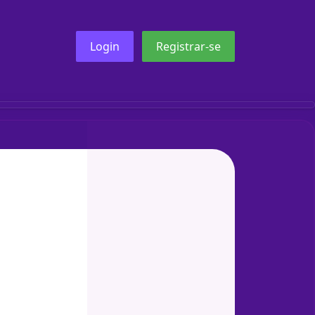
Login
Registrar-se