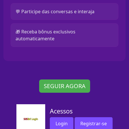
💬 Participe das conversas e interaja
🎁 Receba bônus exclusivos
automaticamente
SEGUIR AGORA
Acessos
Login
Registrar-se