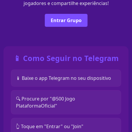
jogadores e compartilhe experiências!
Entrar Grupo
📱 Como Seguir no Telegram
📱 Baixe o app Telegram no seu dispositivo
🔍 Procure por "@500 Jogo
PlataformaOficial"
👆 Toque em "Entrar" ou "Join"