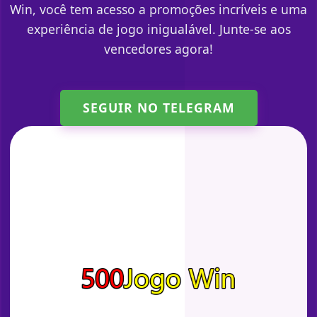
Win, você tem acesso a promoções incríveis e uma
experiência de jogo inigualável. Junte-se aos
vencedores agora!
SEGUIR NO TELEGRAM