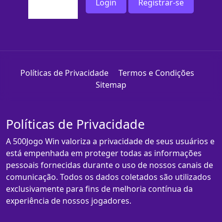
Login
Registrar-se
Políticas de Privacidade
Termos e Condições
Sitemap
Políticas de Privacidade
A 500Jogo Win valoriza a privacidade de seus usuários e
está empenhada em proteger todas as informações
pessoais fornecidas durante o uso de nossos canais de
comunicação. Todos os dados coletados são utilizados
exclusivamente para fins de melhoria contínua da
experiência de nossos jogadores.