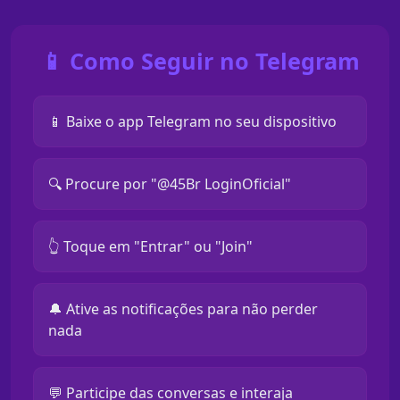
📱 Como Seguir no Telegram
📱 Baixe o app Telegram no seu dispositivo
🔍 Procure por "@45Br LoginOficial"
👆 Toque em "Entrar" ou "Join"
🔔 Ative as notificações para não perder
nada
💬 Participe das conversas e interaja