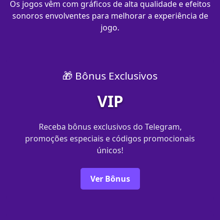
Os jogos vêm com gráficos de alta qualidade e efeitos
sonoros envolventes para melhorar a experiência de
jogo.
🎁 Bônus Exclusivos
VIP
Receba bônus exclusivos do Telegram,
promoções especiais e códigos promocionais
únicos!
Ver Bônus