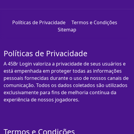
Políticas de Privacidade
Termos e Condições
Sitemap
Políticas de Privacidade
A 45Br Login valoriza a privacidade de seus usuários e
está empenhada em proteger todas as informações
pessoais fornecidas durante o uso de nossos canais de
comunicação. Todos os dados coletados são utilizados
exclusivamente para fins de melhoria contínua da
experiência de nossos jogadores.
Termos e Condições