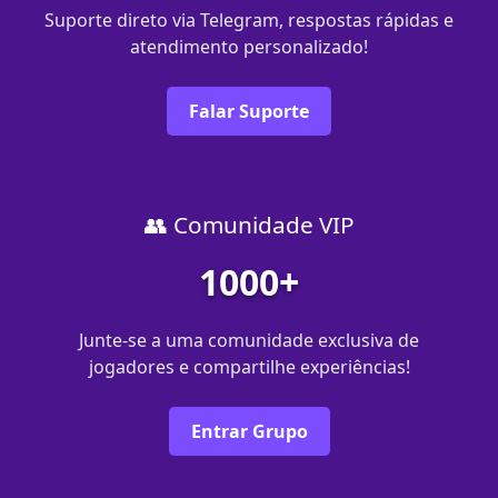
Suporte direto via Telegram, respostas rápidas e
atendimento personalizado!
Falar Suporte
👥 Comunidade VIP
1000+
Junte-se a uma comunidade exclusiva de
jogadores e compartilhe experiências!
Entrar Grupo