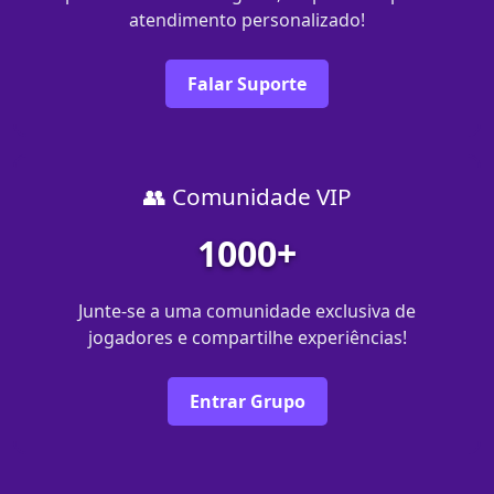
atendimento personalizado!
Falar Suporte
👥 Comunidade VIP
1000+
Junte-se a uma comunidade exclusiva de
jogadores e compartilhe experiências!
Entrar Grupo