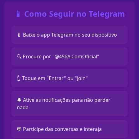
📱 Como Seguir no Telegram
📱 Baixe o app Telegram no seu dispositivo
🔍 Procure por "@456A.ComOficial"
👆 Toque em "Entrar" ou "Join"
🔔 Ative as notificações para não perder
nada
💬 Participe das conversas e interaja