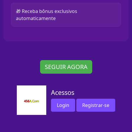
🎁 Receba bônus exclusivos
automaticamente
SEGUIR AGORA
Acessos
Login
Registrar-se