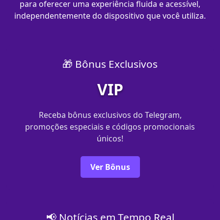
para oferecer uma experiência fluida e acessível,
independentemente do dispositivo que você utiliza.
🎁 Bônus Exclusivos
VIP
Receba bônus exclusivos do Telegram,
promoções especiais e códigos promocionais
únicos!
Ver Bônus
📢 Notícias em Tempo Real