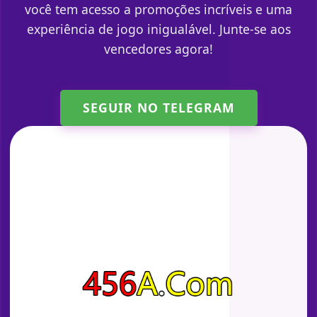
você tem acesso a promoções incríveis e uma
experiência de jogo inigualável. Junte-se aos
vencedores agora!
SEGUIR NO TELEGRAM