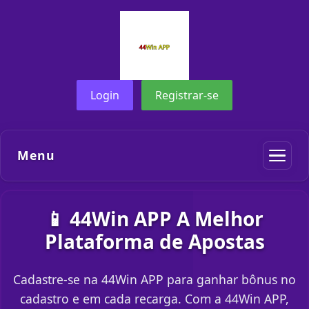
Login
Registrar-se
Menu
📱 44Win APP A Melhor
Plataforma de Apostas
Cadastre-se na 44Win APP para ganhar bônus no
cadastro e em cada recarga. Com a 44Win APP,