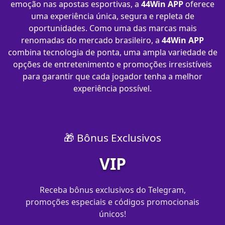
emoção nas apostas esportivas, a
44Win APP
oferece
uma experiência única, segura e repleta de
oportunidades. Como uma das marcas mais
renomadas do mercado brasileiro, a
44Win APP
combina tecnologia de ponta, uma ampla variedade de
opções de entretenimento e promoções irresistíveis
para garantir que cada jogador tenha a melhor
experiência possível.
🎁 Bônus Exclusivos
VIP
Receba bônus exclusivos do Telegram,
promoções especiais e códigos promocionais
únicos!