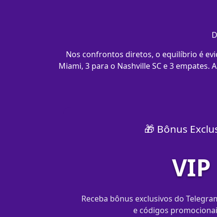
D
Nos confrontos diretos, o equilíbrio é evi
Miami, 3 para o Nashville SC e 3 empates.
🎁 Bônus Exclu
VIP
Receba bônus exclusivos do Telegra
e códigos promocionai