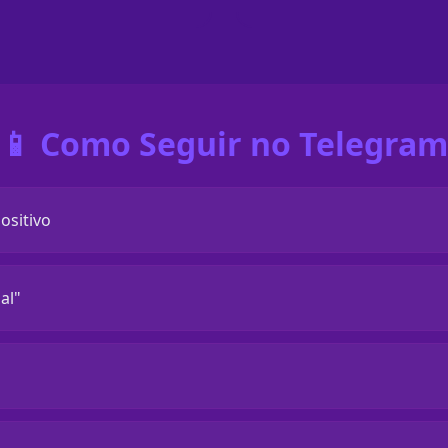
📱 Como Seguir no Telegram
ositivo
al"