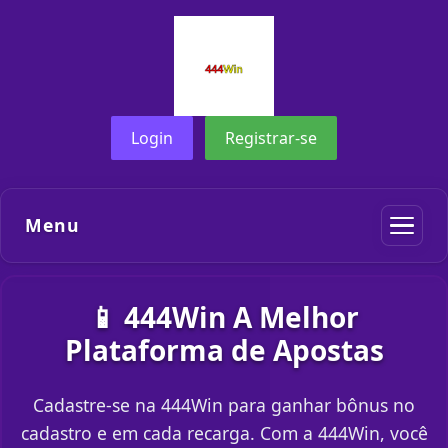
Login
Registrar-se
Menu
📱 444Win A Melhor
Plataforma de Apostas
Cadastre-se na 444Win para ganhar bônus no
cadastro e em cada recarga. Com a 444Win, você