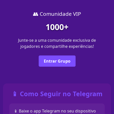
👥 Comunidade VIP
1000+
Junte-se a uma comunidade exclusiva de
jogadores e compartilhe experiências!
Entrar Grupo
📱 Como Seguir no Telegram
📱 Baixe o app Telegram no seu dispositivo