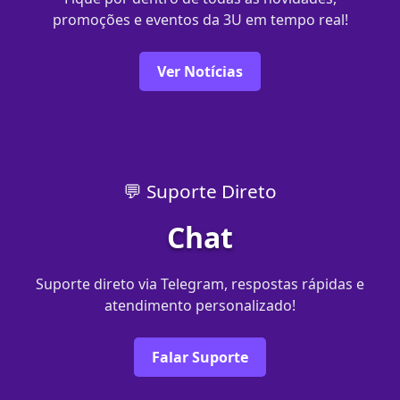
promoções e eventos da 3U em tempo real!
Ver Notícias
💬 Suporte Direto
Chat
Suporte direto via Telegram, respostas rápidas e
atendimento personalizado!
Falar Suporte