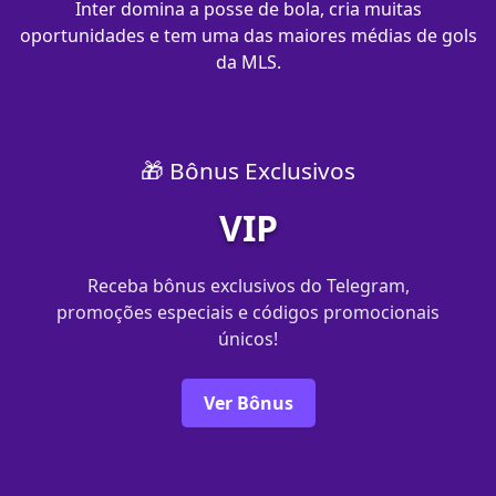
Inter domina a posse de bola, cria muitas
oportunidades e tem uma das maiores médias de gols
da MLS.
🎁 Bônus Exclusivos
VIP
Receba bônus exclusivos do Telegram,
promoções especiais e códigos promocionais
únicos!
Ver Bônus