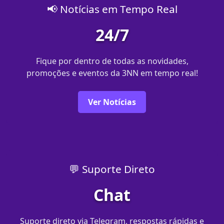
📢 Notícias em Tempo Real
24/7
Fique por dentro de todas as novidades,
promoções e eventos da 3NN em tempo real!
Ver Notícias
💬 Suporte Direto
Chat
Suporte direto via Telegram, respostas rápidas e