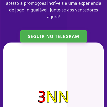
acesso a promoções incríveis e uma experiência
de jogo inigualável. Junte-se aos vencedores
agora!
SEGUIR NO TELEGRAM